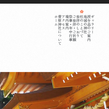
ホーム
菅原神社について
アクセス
境内案内
祭事・年中行事
ご参拝・ご祈願
参拝のしおり
杜のことづて
地域の神社
授与品のご案内
ギャラリー
て
菅
原
神
社
に
つ
い
ス
ア
ク
セ
内
境
内
案
事
祭事
・
年
中
行
願
地域の神社
授与品のご案内
ギャラリー
初詣 お宮参り 七五三 合格祈願
東京都町田市の菅原神社
042-725-3991
お問い合わせ(社務所)