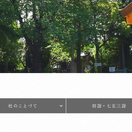
杜のことづて
初詣・七五三詣