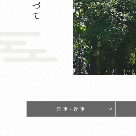
祭 事・行 事