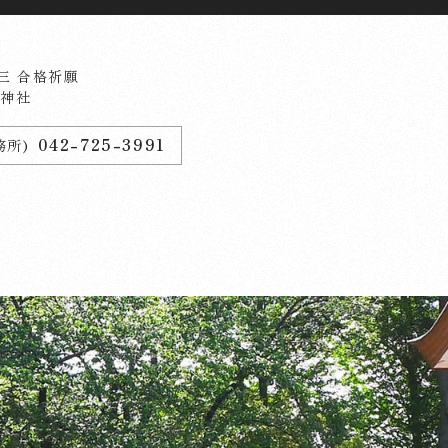
三 合格祈願
原神社
ム
ホ
ー
042-725-3991
務所)
参拝のしおり
杜のことづて