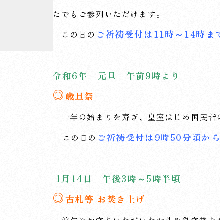
たでもご参列いただけます。
ご祈祷受付は11時～14時
この日の
令和6年 元旦 午前9時より
◎
歳旦祭
一年の始まりを寿ぎ、皇室はじめ国民皆
ご祈祷受付は9時50分頃か
この日の
1月14日 午後3時～5時半頃
◎
古札等 お焚き上げ
前年をお守りいただいたお札や御守等を