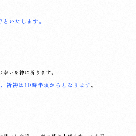
までといたします。
の幸いを神に祈ります。
ら、祈祷は10時半頃からとなります
。
お祓いした後、一気に焚き上げます。この行