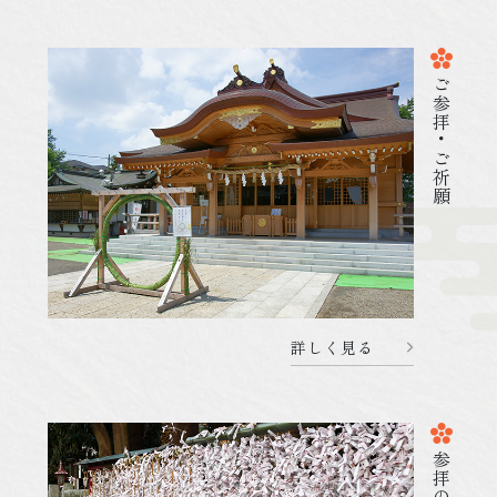
2026.02.18
祭 事・行 事
080218 勧学祭のご案内 (一般のご祈祷受付時間)
ご参拝・ご祈願
詳しく見る
詳しく見る
2026.02.10
祭 事・行 事
080210 天神祭のご案内 (当日の社務所受付時
間)