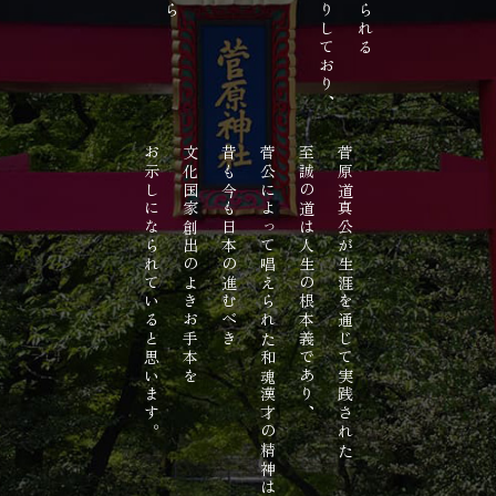
お示しになられていると思います。
文化国家創出のよきお手本を
昔も今も日本の進むべき
菅公によって唱えられた和魂漢才の精神は、
至誠の道は人生の根本義であり、
菅原道真公が生涯を通じて実践された