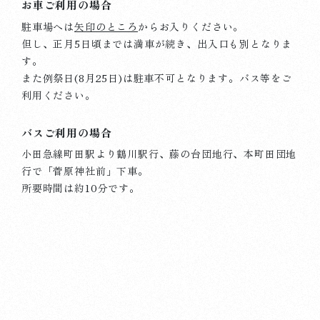
お車ご利用の場合
駐車場へは
矢印のところ
からお入りください。
但し、正月5日頃までは満車が続き、出入口も別となりま
す。
また例祭日(8月25日)は駐車不可となります。
バス等をご
2025.05.06
杜のことづて
利用ください。
070506 5月18日のご祈祷受付について
バスご利用の場合
詳しく見る
小田急線町田駅より鶴川駅行、藤の台団地行、本町田団地
行で「菅原神社前」下車。
所要時間は約10分です。