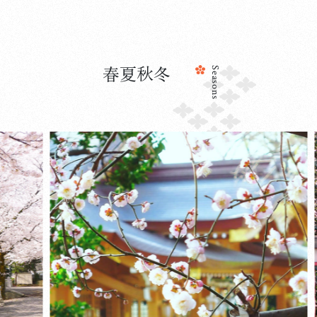
071212 恭しく清々しい初詣を
詳しく見る
春夏秋冬
Seasons
2025.10.15
初詣・七五三詣
令和7年の七五三詣について
詳しく見る