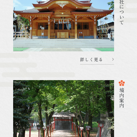
菅原神社について
詳しく見る
2026.05.02
杜のことづて
080502 菅原神社のお祭り
境内案内
詳しく見る