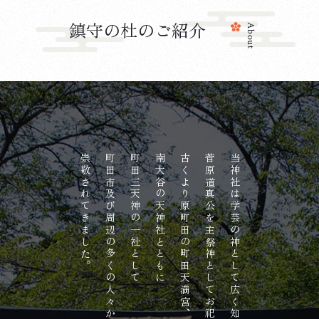
鎮守の杜のご紹介
About
崇敬されてきました。
町田市及び周辺の多くの人々から
町田三天神の一社として
南大谷の天神社とともに
古くより原町田の町田天満宮、
菅原道真公を主祭神としてお祀りしており、
当神社は学芸の神として広く知られる