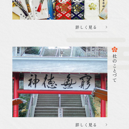
詳しく見る
杜のことづて
2026.01.24
祭 事・行 事
令和8年 節分祭のご案内
詳しく見る
詳しく見る