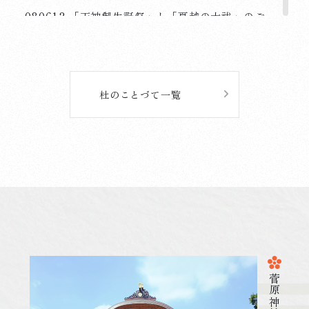
080612 「天神御生誕祭」と「夏越の大祓」のご
案内 (ご祈祷受付時間の変更)
詳しく見る
杜のことづて一覧
2026.05.19
祭 事・行 事
080519 愛宕祭・子供神輿渡御を斎行しました
詳しく見る