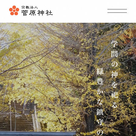
ム
ホ
ー
て
菅
原
神
社
に
つ
い
ス
ア
ク
セ
内
境
内
案
事
祭事
・
年
中
行
願
ご
参
拝
・
ご
祈
学問の神を祀る
しおり
杜のことづて
地域の神社
授与品のご案内
ギャラリー
緑豊かな鎮守の杜
初詣 お宮参り 七五三 合格祈願
東京都町田市の菅原神社
042-725-3991
お問い合わせ(社務所)