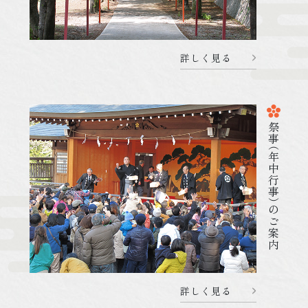
詳しく見る
2026.04.24
杜のことづて
080424 6月20日はご祈祷をお休みします
祭
事
（年中行事
詳しく見る
）
のご案内
詳しく見る