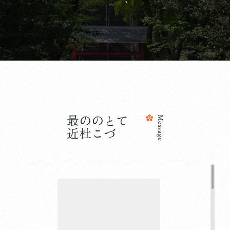
最
近
の
杜
の
こ
と
づ
て
Message