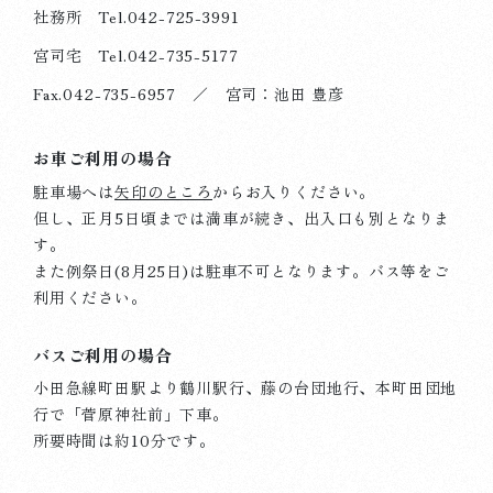
社務所 Tel.
042-725-3991
宮司宅 Tel.
042-735-5177
Fax.042-735-6957 ／ 宮司：池田 豊彦
お車ご利用の場合
駐車場へは
矢印のところ
からお入りください。
但し、正月5日頃までは満車が続き、出入口も別となりま
す。
また例祭日(8月25日)は駐車不可となります。
バス等をご
利用ください。
バスご利用の場合
小田急線町田駅より鶴川駅行、藤の台団地行、本町田団地
行で「菅原神社前」下車。
所要時間は約10分です。