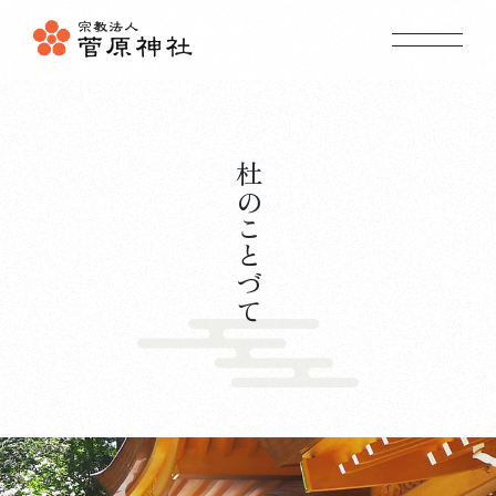
ム
ホ
ー
て
菅
原
神
社
に
つ
い
ス
ア
ク
セ
内
境
内
案
事
祭事
・
年
中
行
願
ご
参
拝
・
ご
祈
杜のことづて
しおり
杜のことづて
地域の神社
授与品のご案内
ギャラリー
初詣 お宮参り 七五三 合格祈願
東京都町田市の菅原神社
042-725-3991
お問い合わせ(社務所)