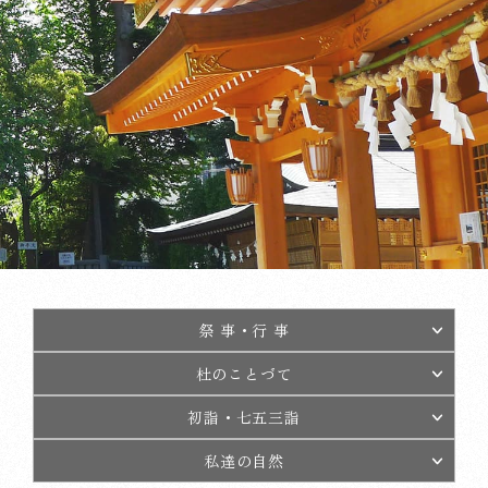
祭 事・行 事
杜のことづて
初詣・七五三詣
私達の自然