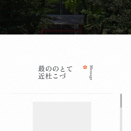
最
近
の
杜
の
こ
と
づ
て
Message