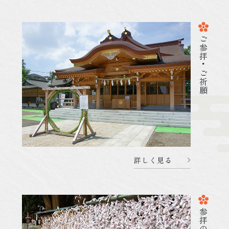
2026.02.18
祭 事・行 事
080218 勧学祭のご案内 (一般のご祈祷受付時間)
ご参拝・ご祈願
詳しく見る
詳しく見る
2026.02.10
祭 事・行 事
080210 天神祭のご案内 (当日の社務所受付時
間)