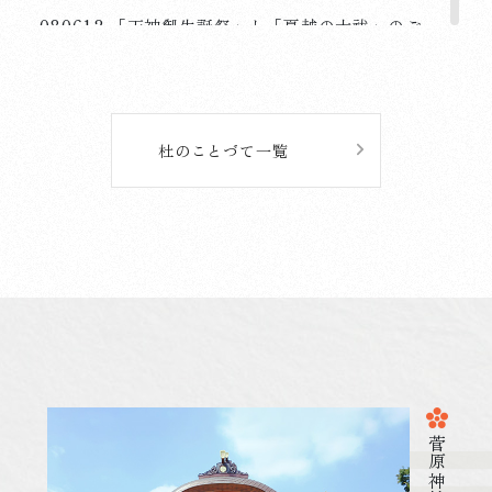
080612 「天神御生誕祭」と「夏越の大祓」のご
案内 (ご祈祷受付時間の変更)
詳しく見る
杜のことづて一覧
2026.05.19
祭 事・行 事
080519 愛宕祭・子供神輿渡御を斎行しました
詳しく見る