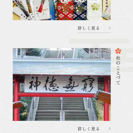
詳しく見る
杜のことづて
2026.01.24
祭 事・行 事
令和8年 節分祭のご案内
詳しく見る
詳しく見る