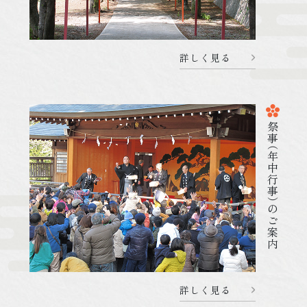
詳しく見る
2026.04.24
杜のことづて
080424 6月20日はご祈祷をお休みします
祭
事
（年中行事
詳しく見る
）
のご案内
詳しく見る