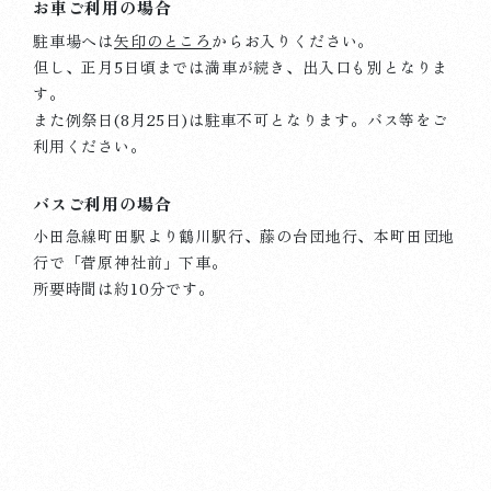
お車ご利用の場合
駐車場へは
矢印のところ
からお入りください。
但し、正月5日頃までは満車が続き、出入口も別となりま
す。
また例祭日(8月25日)は駐車不可となります。
バス等をご
2025.05.06
杜のことづて
利用ください。
070506 5月18日のご祈祷受付について
バスご利用の場合
詳しく見る
小田急線町田駅より鶴川駅行、藤の台団地行、本町田団地
行で「菅原神社前」下車。
所要時間は約10分です。