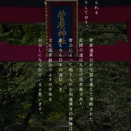
お示しになられていると思います。
文化国家創出のよきお手本を
昔も今も日本の進むべき
菅公によって唱えられた和魂漢才の精神は、
至誠の道は人生の根本義であり、
菅原道真公が生涯を通じて実践された