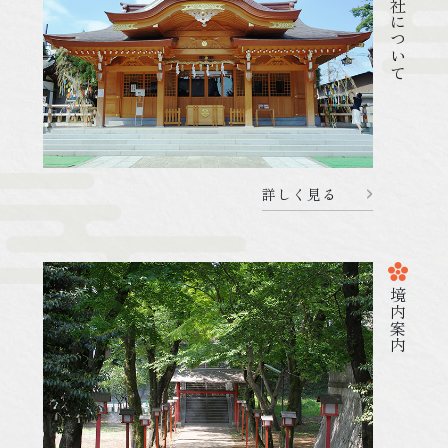
菅原神社について
詳しく見る
2026.05.02
杜のことづて
080502 菅原神社のお祭り
境内案内
詳しく見る