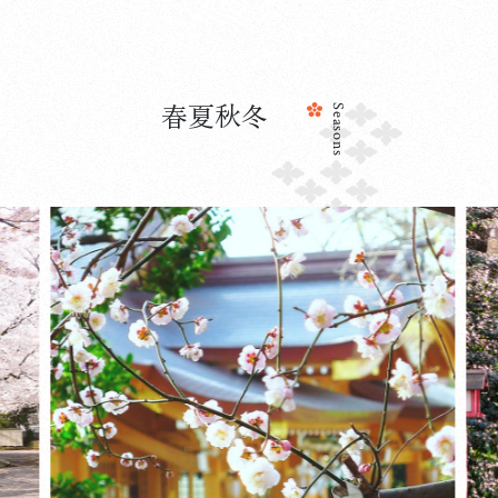
071212 恭しく清々しい初詣を
詳しく見る
春夏秋冬
Seasons
2025.10.15
初詣・七五三詣
令和7年の七五三詣について
詳しく見る