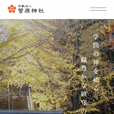
ム
ホ
ー
て
菅
原
神
社
に
つ
い
ス
ア
ク
セ
内
境
内
案
事
祭事
・
年
中
行
願
ご
参
拝
・
ご
祈
学問の神を祀る
しおり
杜のことづて
地域の神社
授与品のご案内
ギャラリー
緑豊かな鎮守の杜
初詣 お宮参り 七五三 合格祈願
東京都町田市の菅原神社
042-725-3991
お問い合わせ(社務所)