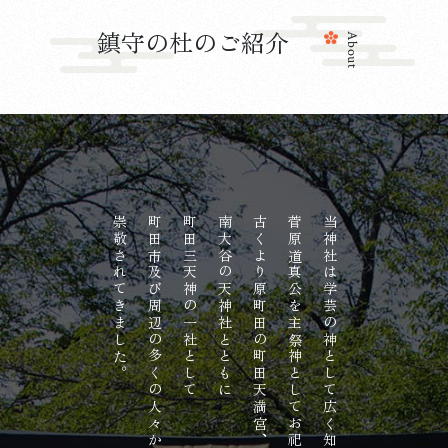
鎮守の杜のご紹介
About
崇敬されてきました。
町田市及び周辺の多くの人々から
町田三天神の一社として
南大谷の天神社とともに
古くより原町田の町田天満宮、
菅原道真公を主祭神としてお祀りしており、
当神社は学芸の神として広く知られる